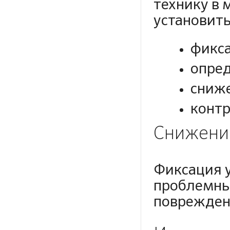
технику в 
установить
фикса
опред
сниже
контр
Снижени
Фиксация 
проблемны
повреждени