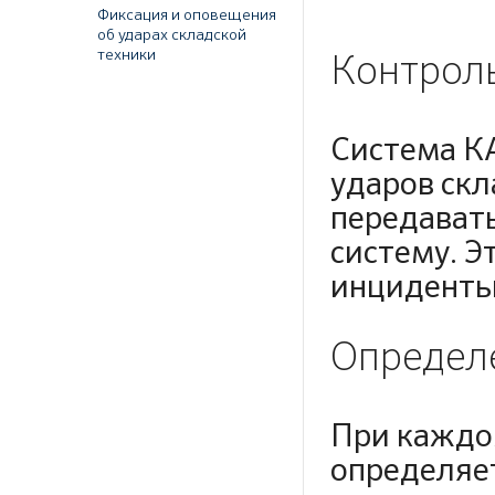
Фиксация и оповещения
об ударах складской
техники
Контроль
Система КА
ударов скл
передават
систему. Э
инциденты
Определе
При каждо
определяе