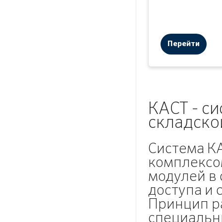
Перейти
КАСТ - с
складско
Система К
комплексо
модулей в 
доступа и 
Принцип р
специальн