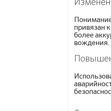
Изменен
Понимание 
привязан к
более акку
вождения.
Повышен
Использов
аварийнос
безопаснос