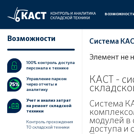
ВОЗМОЖНОСТ
Возможности
Система КА
Элемент не 
100% контроль доступа
персонала к технике
КАСТ - с
Управление парком
через отчеты и
складско
аналитику
Учет и анализ затрат
Система К
на ремонт складской
комплексо
техники
модулей в 
Контроль прохождения
доступа и 
ТО складской техники